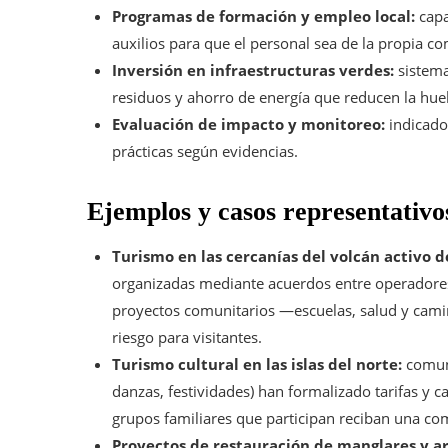
Programas de formación y empleo local:
capa
auxilios para que el personal sea de la propia c
Inversión en infraestructuras verdes:
sistema
residuos y ahorro de energía que reducen la huel
Evaluación de impacto y monitoreo:
indicado
prácticas según evidencias.
Ejemplos y casos representativo
Turismo en las cercanías del volcán activo d
organizadas mediante acuerdos entre operadores y
proyectos comunitarios —escuelas, salud y camin
riesgo para visitantes.
Turismo cultural en las islas del norte:
comuni
danzas, festividades) han formalizado tarifas y c
grupos familiares que participan reciban una co
Proyectos de restauración de manglares y ar