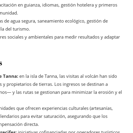
citación en guianza, idiomas, gestión hotelera y primeros
omunidad.
s de agua segura, saneamiento ecológico, gestión de
la del turismo.
res sociales y ambientales para medir resultados y adaptar
s
e Tanna:
en la isla de Tanna, las visitas al volcán han sido
 propietarios de tierras. Los ingresos se destinan a
os— y las rutas se gestionan para minimizar la erosión y el
dades que ofrecen experiencias culturales (artesanías,
alendarios para evitar saturación, asegurando que los
mpensación directa.
recifes:
iniciativas cofinanciadas por operadores turísticos