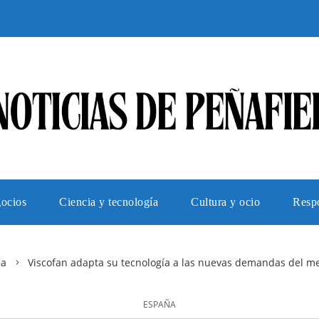
gocios
Ciencia y tecnología
Cultura y ocio
Respo
ña
Viscofan adapta su tecnología a las nuevas demandas del m
ESPAÑA