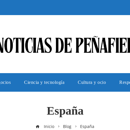
gocios
Ciencia y tecnología
Cultura y ocio
Respo
España
Inicio
Blog
España