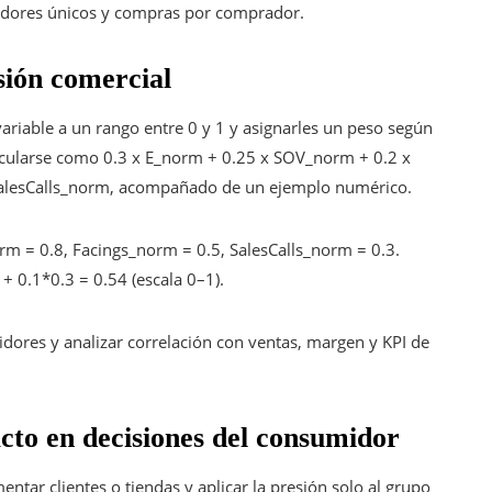
ores únicos y compras por comprador.
sión comercial
 variable a un rango entre 0 y 1 y asignarles un peso según
alcularse como 0.3 x E_norm + 0.25 x SOV_norm + 0.2 x
alesCalls_norm, acompañado de un ejemplo numérico.
 = 0.8, Facings_norm = 0.5, SalesCalls_norm = 0.3.
+ 0.1*0.3 = 0.54 (escala 0–1).
tidores y analizar correlación con ventas, margen y KPI de
cto en decisiones del consumidor
ntar clientes o tiendas y aplicar la presión solo al grupo