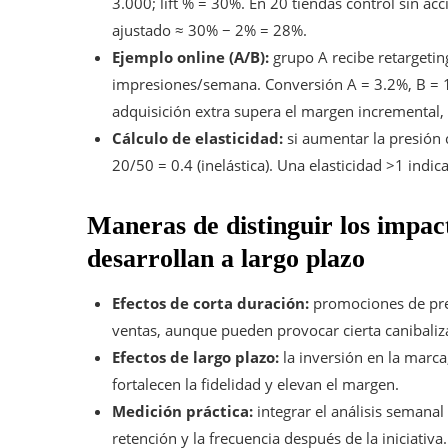
3.000; lift % = 30%. En 20 tiendas control sin ac
ajustado ≈ 30% − 2% = 28%.
Ejemplo online (A/B):
grupo A recibe retargetin
impresiones/semana. Conversión A = 3.2%, B = 1.5
adquisición extra supera el margen incremental, l
Cálculo de elasticidad:
si aumentar la presión 
20/50 = 0.4 (inelástica). Una elasticidad >1 indic
Maneras de distinguir los impac
desarrollan a largo plazo
Efectos de corta duración:
promociones de pre
ventas, aunque pueden provocar cierta canibaliza
Efectos de largo plazo:
la inversión en la marca,
fortalecen la fidelidad y elevan el margen.
Medición práctica:
integrar el análisis semanal
retención y la frecuencia después de la iniciativa.