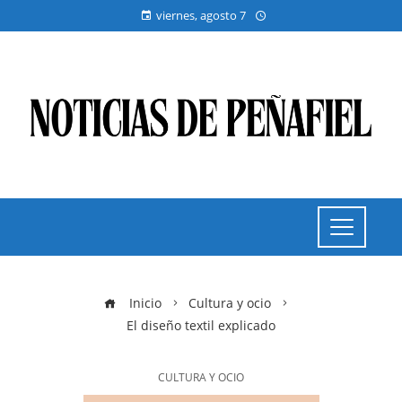
viernes, agosto 7
Inicio
Cultura y ocio
El diseño textil explicado
CULTURA Y OCIO