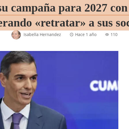
su campaña para 2027 con 
erando «retratar» a sus so
Isabella Hernandez
Hace 1 año
110