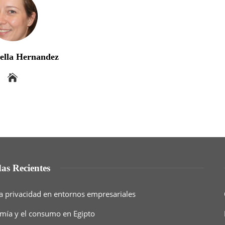
bella Hernandez
as Recientes
a privacidad en entornos empresariales
nomía y el consumo en Egipto