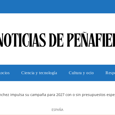
gocios
Ciencia y tecnología
Cultura y ocio
Respo
nchez impulsa su campaña para 2027 con o sin presupuestos esper
ESPAÑA