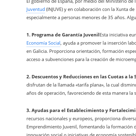
El gobierno de España, por medio del Ministerio de 
Juventud
(INJUVE) y en colaboración con la Xunta de G
especialmente a personas menores de 35 años. Algu
1. Programa de Garantía Juvenil
Esta iniciativa e
Economía Social
, ayuda a promover la inserción la
en Galicia. Proporciona orientación, formación espe
acceso a subvenciones para la creación de microem
2. Descuentos y Reducciones en las Cuotas a la 
disfrutan de la llamada «tarifa plana», la cual dism
años de operación, favoreciendo de esta manera la sos
3. Ayudas para el Establecimiento y Fortalecim
recursos nacionales y europeos, proporciona diver
Emprendimiento Juvenil, fomentando la formación d
innovación social o iniciativas de economía sostenib