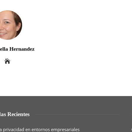
bella Hernandez
as Recientes
a privacidad en entornos empresariales