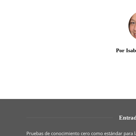
Por Isa
Entrad
Pruebas de conocimiento cero como estándar para l