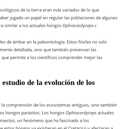
 ecológicos de la tierra eran más variados de lo que
ber jugado un papel en regular las poblaciones de algunos
 similar a los actuales hongos
Ophiocordyceps
.»
les de ámbar en la paleontología. Estos fósiles no solo
mente detallada, sino que también preservan las
lo que permite a los científicos comprender mejor las
 estudio de la evolución de los
e a la comprensión de los ecosistemas antiguos, sino también
 los hongos parásitos. Los hongos
Ophiocordyceps
actuales
insectos, un fenómeno que ha fascinado a los
 estos hongos ya existieran en el Cretácico y afectaran a