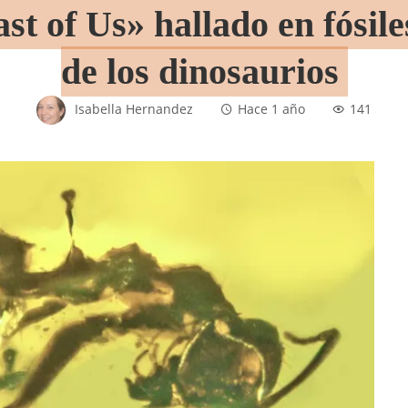
t of Us» hallado en fósile
de los dinosaurios
Isabella Hernandez
Hace 1 año
141