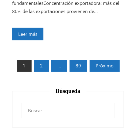
fundamentalesConcentración exportadora: más del
80% de las exportaciones provienen de…
Leer más
Paginación
1
2
…
89
Próximo
de
entradas
Búsqueda
Buscar: