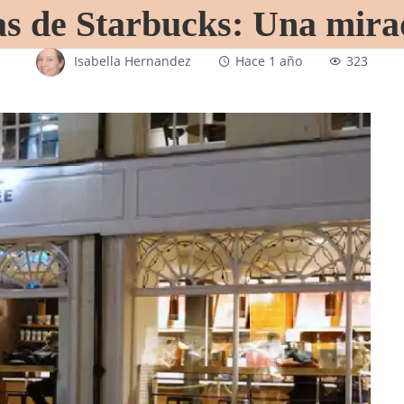
as de Starbucks: Una mira
Isabella Hernandez
Hace 1 año
323