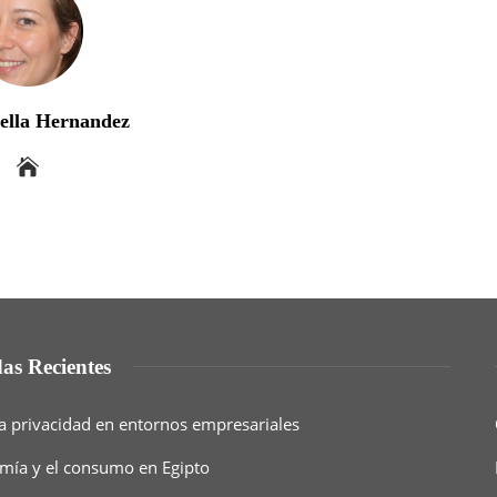
bella Hernandez
as Recientes
a privacidad en entornos empresariales
nomía y el consumo en Egipto