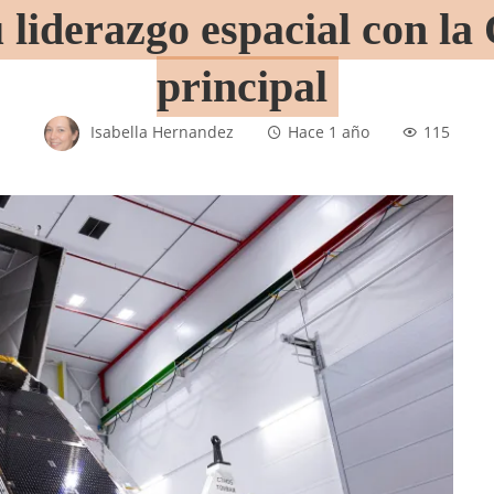
 liderazgo espacial con l
principal
Isabella Hernandez
Hace 1 año
115