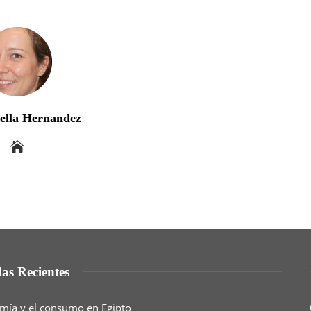
bella Hernandez
as Recientes
nomía y el consumo en Egipto