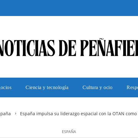
gocios
Ciencia y tecnología
Cultura y ocio
Respo
spaña
España impulsa su liderazgo espacial con la OTAN como c
ESPAÑA