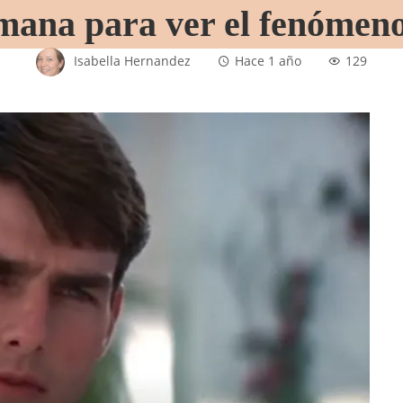
emana para ver el fenómeno
Isabella Hernandez
Hace 1 año
129