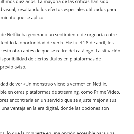
últimos diez años. La mayoría de las críticas han sido
d visual, resaltando los efectos especiales utilizados para
imiento que se aplicó.
a de Netflix ha generado un sentimiento de urgencia entre
enido la oportunidad de verla. Hasta el 28 de abril, los
 esta obra antes de que se retire del catálogo. La situación
isponibilidad de ciertos títulos en plataformas de
previo aviso.
idad de ver «Un monstruo viene a verme» en Netflix,
nible en otras plataformas de streaming, como Prime Video,
ores encontrarla en un servicio que se ajuste mejor a sus
s una ventaja en la era digital, donde las opciones son
os, lo que la convierte en una opción accesible para una