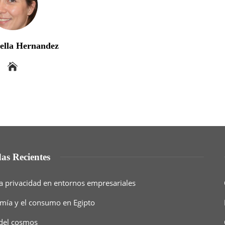
bella Hernandez
as Recientes
a privacidad en entornos empresariales
nomía y el consumo en Egipto
 del cosmos