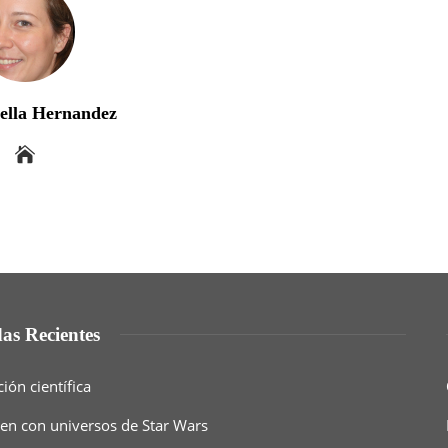
bella Hernandez
as Recientes
ón científica
een con universos de Star Wars