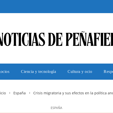
gocios
Ciencia y tecnología
Cultura y ocio
Respo
icio
España
Crisis migratoria y sus efectos en la política a
ESPAÑA