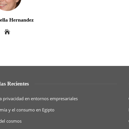
bella Hernandez
as Recientes
a privacidad en entornos empresariales
nomía y el consumo en Egipto
 del cosmos