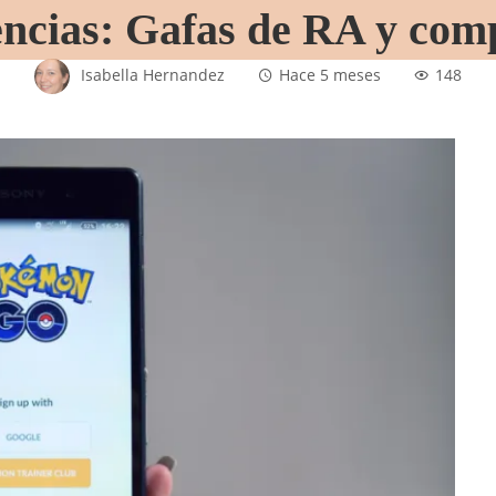
encias: Gafas de RA y com
Isabella Hernandez
Hace 5 meses
148