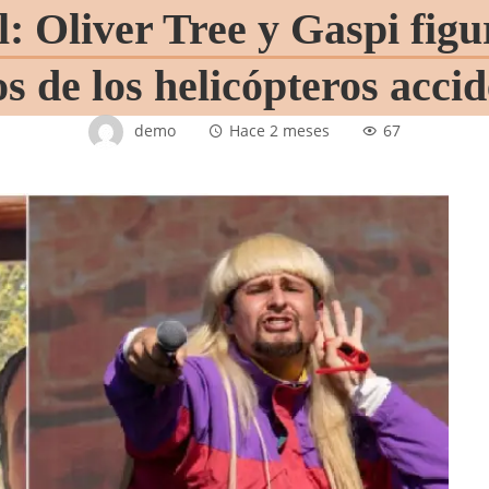
: Oliver Tree y Gaspi figur
s de los helicópteros acci
demo
Hace 2 meses
67