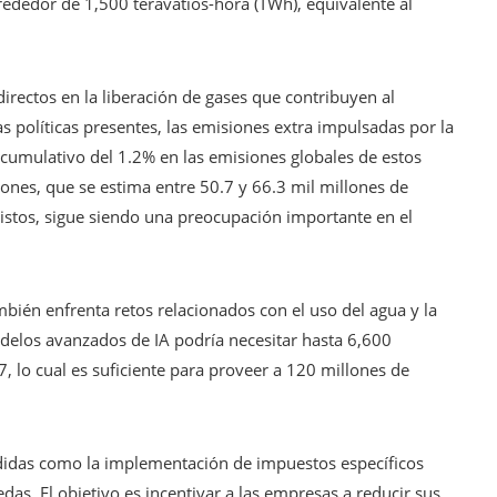
rededor de 1,500 teravatios-hora (TWh), equivalente al
irectos en la liberación de gases que contribuyen al
 políticas presentes, las emisiones extra impulsadas por la
 acumulativo del 1.2% en las emisiones globales de estos
iones, que se estima entre 50.7 y 66.3 mil millones de
vistos, sigue siendo una preocupación importante en el
también enfrenta retos relacionados con el uso del agua y la
delos avanzados de IA podría necesitar hasta 6,600
, lo cual es suficiente para proveer a 120 millones de
didas como la implementación de impuestos específicos
das. El objetivo es incentivar a las empresas a reducir sus