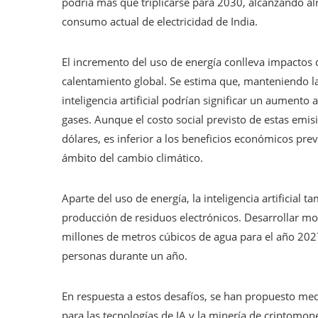
podría más que triplicarse para 2030, alcanzando al
consumo actual de electricidad de India.
El incremento del uso de energía conlleva impactos d
calentamiento global. Se estima que, manteniendo las
inteligencia artificial podrían significar un aumento
gases. Aunque el costo social previsto de estas emis
dólares, es inferior a los beneficios económicos pre
ámbito del cambio climático.
Aparte del uso de energía, la inteligencia artificial 
producción de residuos electrónicos. Desarrollar mo
millones de metros cúbicos de agua para el año 2027
personas durante un año.
En respuesta a estos desafíos, se han propuesto me
para las tecnologías de IA y la minería de criptomone