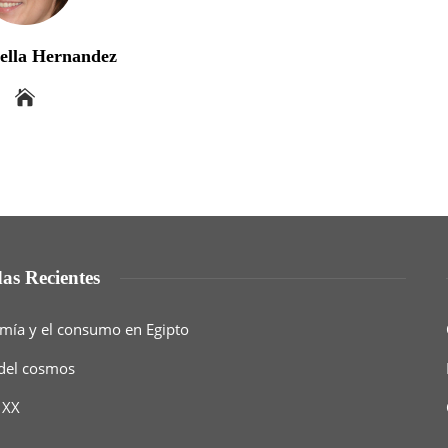
bella Hernandez
as Recientes
nomía y el consumo en Egipto
 del cosmos
 XX