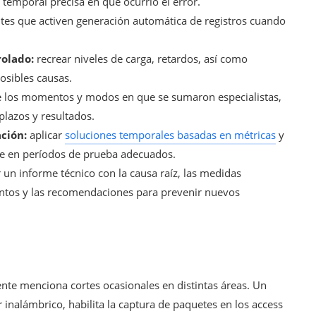
temporal precisa en que ocurrió el error.
ites que activen generación automática de registros cuando
rolado:
recrear niveles de carga, retardos, así como
osibles causas.
e los momentos y modos en que se sumaron especialistas,
plazos y resultados.
ción:
aplicar
soluciones temporales basadas en métricas
y
ite en períodos de prueba adecuados.
 un informe técnico con la causa raíz, las medidas
entos y las recomendaciones para prevenir nuevos
iente menciona cortes ocasionales en distintas áreas. Un
r inalámbrico, habilita la captura de paquetes en los access