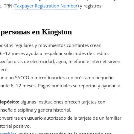
a, TRN (
Taxpayer Registration Number
) y registros
 personas en Kingston
ósitos regulares y movimientos constantes crean
e 6–12 meses ayuda a respaldar solicitudes de crédito.
te:
facturas de electricidad, agua, teléfono e internet sirven
ero.
tar a un SACCO o microfinanciera un préstamo pequeño
rante 6–12 meses. Pagos puntuales se reportan y ayudan a
depósito:
algunas instituciones ofrecen tarjetas con
nseña disciplina y genera historial.
nvertirse en usuario autorizado de la tarjeta de un familiar
torial positivo.
ontables
, recibos y contratos facilita la negociación con