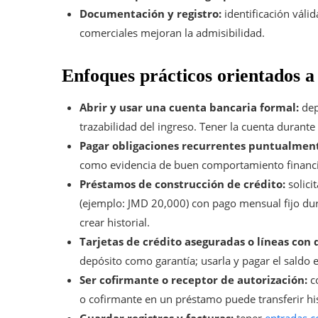
Documentación y registro:
identificación válid
comerciales mejoran la admisibilidad.
Enfoques prácticos orientados a
Abrir y usar una cuenta bancaria formal:
dep
trazabilidad del ingreso. Tener la cuenta durant
Pagar obligaciones recurrentes puntualmen
como evidencia de buen comportamiento financi
Préstamos de construcción de crédito:
solici
(ejemplo: JMD 20,000) con pago mensual fijo du
crear historial.
Tarjetas de crédito aseguradas o líneas con 
depósito como garantía; usarla y pagar el saldo e
Ser cofirmante o receptor de autorización:
co
o cofirmante en un préstamo puede transferir his
Guardar registros y facturas:
tener
entradas c