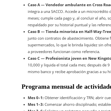
Caso A — Vendedor ambulante en Cross Roa
integra a una SACCO. Accede a un microcrédito
meses; cumple cada pago y, al concluir el año, s
respaldado por su historial puntual y las referen
Caso B — Tienda minorista en Half-Way-Tree
junto con contratos de abastecimiento. Obtiene f
supermercados, lo que le brinda liquidez sin ofre
a proveedores funcionan como referencia.
Caso C — Profesionista joven en New Kingst
10,000 y liquida el total cada mes; después de 9 
mismo banco y recibe aprobación gracias a su his
Programa mensual de actividade
Mes 0–1:
Obtener identificación y TRN; abrir cue
Mes 1–3:
Comenzar ahorro disciplinado; establece
Mes 3–6:
Solicitar un préstamo pequeño o tarjet