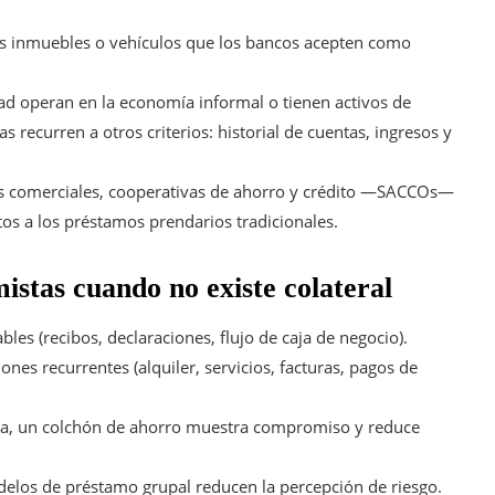
ivos inmuebles o vehículos que los bancos acepten como
d operan en la economía informal o tienen activos de
ras recurren a otros criterios: historial de cuentas, ingresos y
os comerciales, cooperativas de ahorro y crédito —SACCOs—
tos a los préstamos prendarios tradicionales.
istas cuando no existe colateral
les (recibos, declaraciones, flujo de caja de negocio).
nes recurrentes (alquiler, servicios, facturas, pagos de
ta, un colchón de ahorro muestra compromiso y reduce
elos de préstamo grupal reducen la percepción de riesgo.