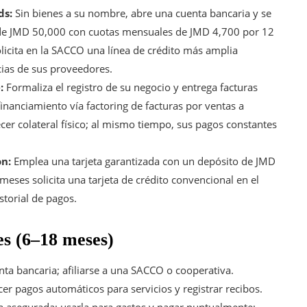
ds:
Sin bienes a su nombre, abre una cuenta bancaria y se
 de JMD 50,000 con cuotas mensuales de JMD 4,700 por 12
olicita en la SACCO una línea de crédito más amplia
cias de sus proveedores.
:
Formaliza el registro de su negocio y entrega facturas
inanciamiento vía factoring de facturas por ventas a
cer colateral físico; al mismo tiempo, sus pagos constantes
on:
Emplea una tarjeta garantizada con un depósito de JMD
meses solicita una tarjeta de crédito convencional en el
torial de pagos.
s (6–18 meses)
nta bancaria; afiliarse a una SACCO o cooperativa.
r pagos automáticos para servicios y registrar recibos.
a asegurada; usarla para gastos y pagar puntualmente;