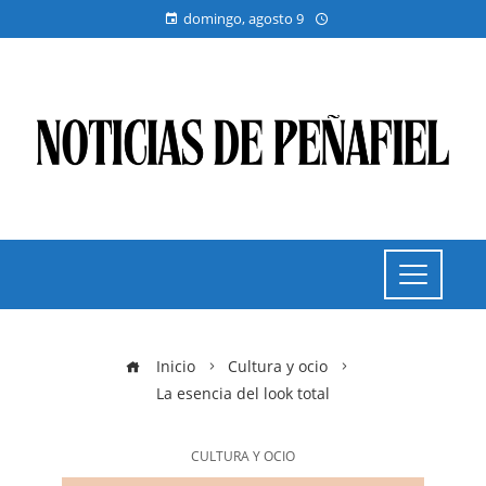
domingo, agosto 9
Inicio
Cultura y ocio
La esencia del look total
CULTURA Y OCIO