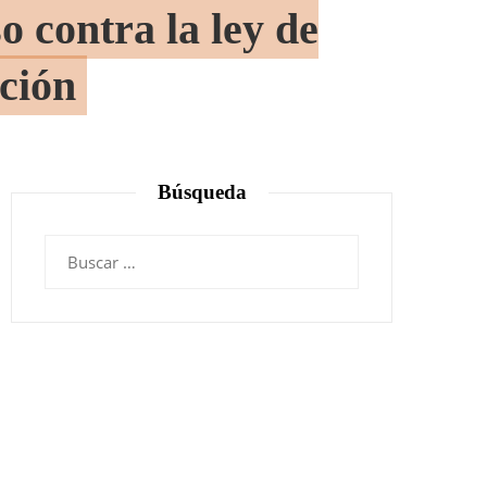
o contra la ley de
ución
Búsqueda
Buscar: