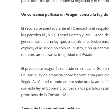
para todos los que defienden la legalidad y el Estad
Un consenso político en Aragón contra la ley de
El recurso presentado ante el TC encontró el respal
los partidos PP, VOX, Teruel Existen y PAR. Azcón de
generalizado a una ley que, a su juicio, es lesiva par
explicó, el acuerdo no sólo es injusto, sino que tamb
opinión, amenazan la integridad del Estado.
El presidente aragonés no dudó en criticar al Gobie
utilizar la ley de amnistía como herramienta para al
Según Azcón, «el mundo entero sabe que la amnistía
con esta ley el Gobierno concede a los partidos catal
principios de la Constitución. .
Apoyo de la comunidad jurídica