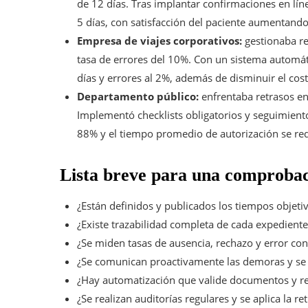
de 12 días. Tras implantar confirmaciones en líne
5 días, con satisfacción del paciente aumentand
Empresa de viajes corporativos:
gestionaba r
tasa de errores del 10%. Con un sistema automáti
días y errores al 2%, además de disminuir el cos
Departamento público:
enfrentaba retrasos e
Implementó checklists obligatorios y seguimient
88% y el tiempo promedio de autorización se red
Lista breve para una comprobac
¿Están definidos y publicados los tiempos objeti
¿Existe trazabilidad completa de cada expediente y
¿Se miden tasas de ausencia, rechazo y error con
¿Se comunican proactivamente las demoras y se 
¿Hay automatización que valide documentos y r
¿Se realizan auditorías regulares y se aplica la r