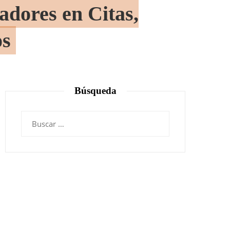
adores en Citas,
os
Búsqueda
Buscar: