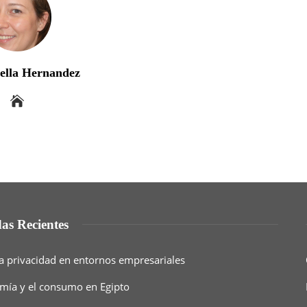
bella Hernandez
as Recientes
a privacidad en entornos empresariales
nomía y el consumo en Egipto