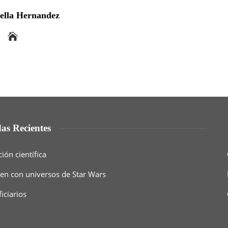
bella Hernandez
as Recientes
ón científica
een con universos de Star Wars
iciarios