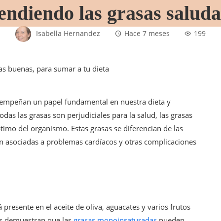
endiendo las grasas saluda
Isabella Hernandez
Hace 7 meses
199
esempeñan un papel fundamental en nuestra dieta y
odas las grasas son perjudiciales para la salud, las grasas
timo del organismo. Estas grasas se diferencian de las
tán asociadas a problemas cardíacos y otras complicaciones
á presente en el aceite de oliva, aguacates y varios frutos
es demuestran que las
grasas monoinsaturadas
pueden