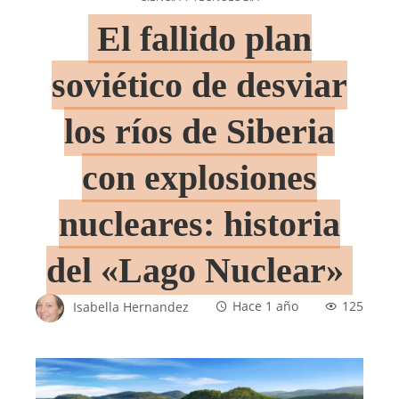
El fallido plan
soviético de desviar
los ríos de Siberia
con explosiones
nucleares: historia
del «Lago Nuclear»
Isabella Hernandez
Hace 1 año
125