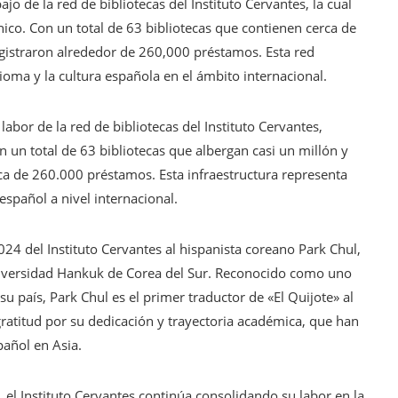
jo de la red de bibliotecas del Instituto Cervantes, la cual
co. Con un total de 63 bibliotecas que contienen cerca de
gistraron alrededor de 260,000 préstamos. Esta red
dioma y la cultura española en el ámbito internacional.
labor de la red de bibliotecas del Instituto Cervantes,
un total de 63 bibliotecas que albergan casi un millón y
ca de 260.000 préstamos. Esta infraestructura representa
 español a nivel internacional.
024 del Instituto Cervantes al hispanista coreano Park Chul,
Universidad Hankuk de Corea del Sur. Reconocido como uno
u país, Park Chul es el primer traductor de «El Quijote» al
 gratitud por su dedicación y trayectoria académica, que han
pañol en Asia.
, el Instituto Cervantes continúa consolidando su labor en la