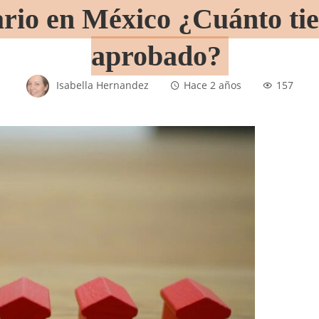
ario en México ¿Cuánto ti
aprobado?
Isabella Hernandez
Hace 2 años
157