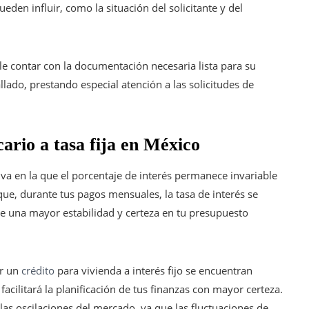
den influir, como la situación del solicitante y del
ble contar con la documentación necesaria lista para su
lado, prestando especial atención a las solicitudes de
cario a tasa fija en México
ativa en la que el porcentaje de interés permanece invariable
 que, durante tus pagos mensuales, la tasa de interés se
una mayor estabilidad y certeza en tu presupuesto
or un
crédito
para vivienda a interés fijo se encuentran
 facilitará la planificación de tus finanzas con mayor certeza.
as oscilaciones del mercado, ya que las fluctuaciones de