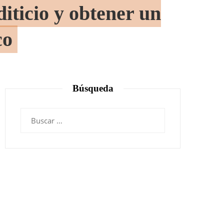
diticio y obtener un
co
Búsqueda
Buscar: