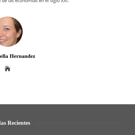
d de las economías en el siglo XXI.
bella Hernandez
as Recientes